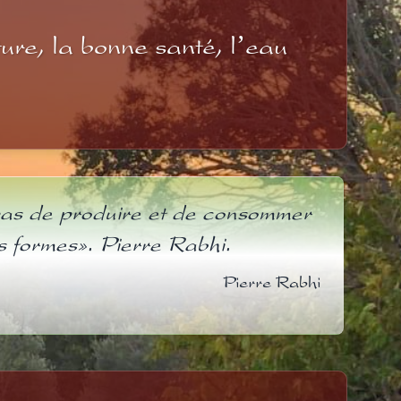
ure, la bonne santé, l’eau
t pas de produire et de consommer
es formes». Pierre Rabhi.
Pierre Rabhi