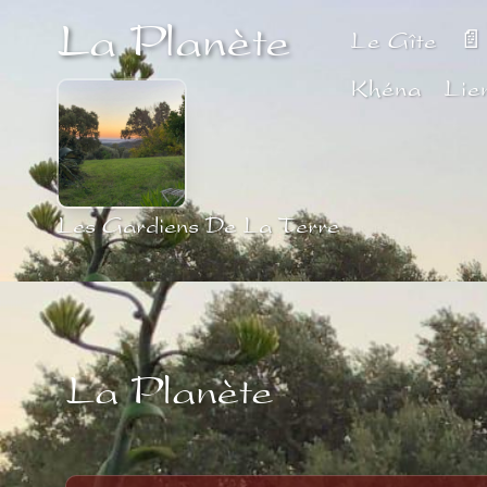
Aller au contenu principal
La Planète
Le Gîte
📄
Khéna
Lie
Les Gardiens De La Terre
La Planète