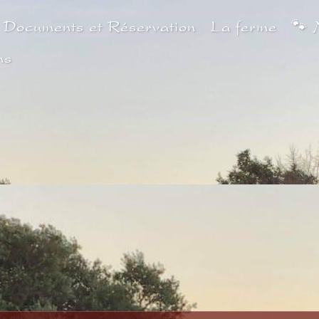
 Documents et Réservation
La ferme
🐾
ns